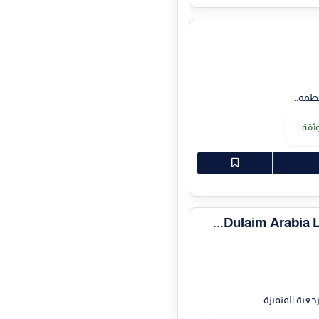
ظمة...
ثقة
عية المتميزة...