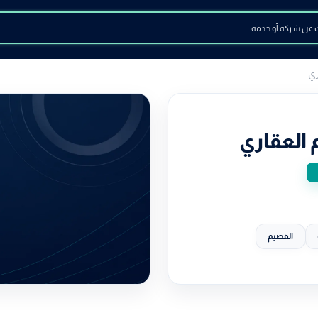
ري
 العقاري
القصيم