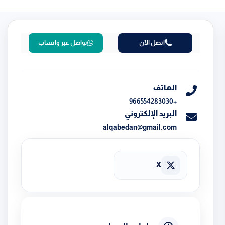
اتصل الآن
تواصل عبر واتساب
الهاتف
+966554283030
البريد الإلكتروني
alqabedan@gmail.com
X