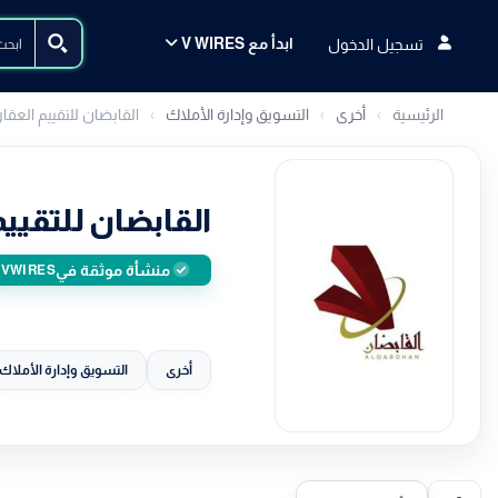
ابدأ مع V WIRES
تسجيل الدخول
الرئيسية
أخرى
التسويق وإدارة الأملاك
القابضان للتقييم العقا
القابضان للتقييم
منشأة موثقة في
VWIRES
أخرى
التسويق وإدارة الأملاك