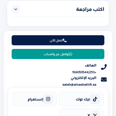
اكتب مراجعة
اتصل الآن
تواصل عبر واتساب
الهاتف
+9660505442293
البريد الإلكتروني
saleh@alnashetlift.sa
تيك توك
إنستغرام
X