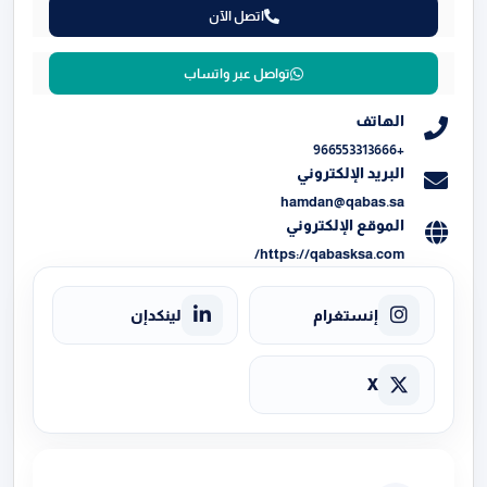
اتصل الآن
تواصل عبر واتساب
الهاتف
+966553313666
البريد الإلكتروني
hamdan@qabas.sa
الموقع الإلكتروني
https://qabasksa.com/
إنستغرام
لينكدإن
X