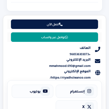
اتصل الآن
تواصل عبر واتساب
الهاتف
+966536303073
البريد الإلكتروني
mmahmood.690@gmail.com
الموقع الإلكتروني
https://riyadhcleanco.com/
إنستغرام
يوتيوب
X