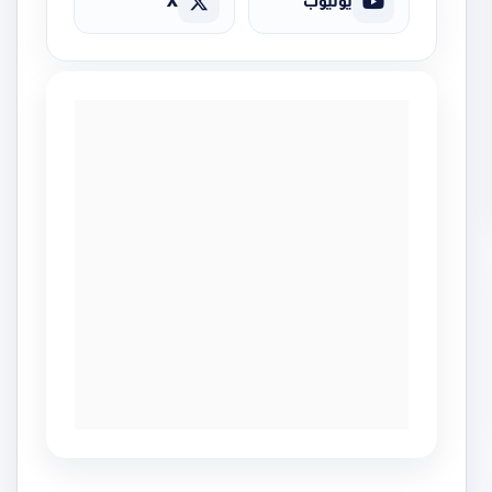
يوتيوب
X