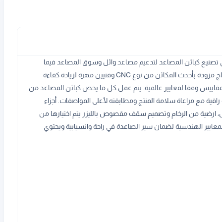
 للمصاعد عام 2020م المتخصص في تصنيع كبائن المصاعد لتدعيم مصاعد وائل وسوق المصاعد فيما
يتوافق مع اختيارات العملاء. يشتمل المصنع على عدة خطوط انتاج مزودة بأحدث المكائن من نوع CNC وفنيين مهرة لزيادة كفاءة
مقاييس وفقا لمعايير عالمية. يتم عمل كل ما يخص كبائن المصاعد من
قية مع مراعاة سلامة المنتج ومطابقته لأعلى المواصفات. أجزاء
، ارضية من الرخام وتصميم سقف مقصوص بالليزر يتم اختيارها من
لمعايير الهندسية لضمان سير الصاعدة في راحة وانسيابية ويحتوي