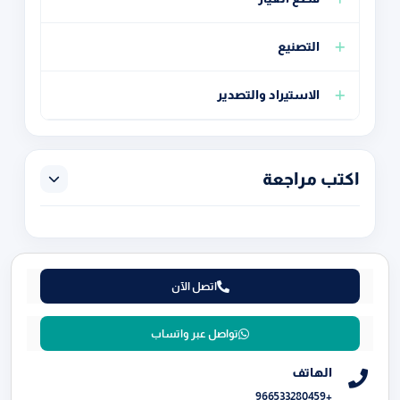
التصنيع
الاستيراد والتصدير
اكتب مراجعة
اتصل الآن
تواصل عبر واتساب
الهاتف
+966533280459