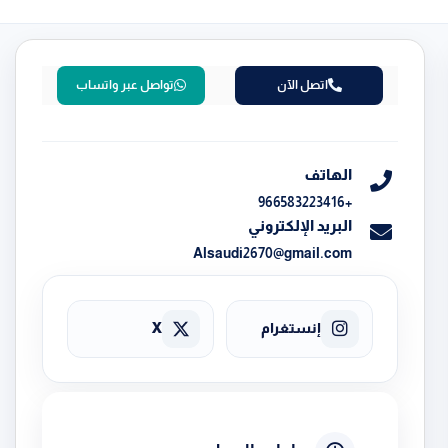
اتصل الآن
تواصل عبر واتساب
الهاتف
+966583223416
البريد الإلكتروني
Alsaudi2670@gmail.com
إنستغرام
X